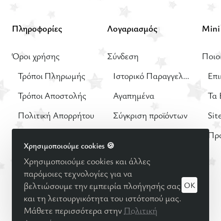
Πληροφορίες
Λογαριασμός
Όροι χρήσης
Σύνδεση
Ποιο
Τρόποι Πληρωμής
Ιστορικό Παραγγελιών
Επι
Τρόποι Αποστολής
Αγαπημένα
Τα 
Πολιτική Απορρήτου
Σύγκριση προϊόντων
Sit
Πολιτική Επιστροφών
Δωροεπιταγές
Πρ
Χρησιμοποιούμε cookies 🍪
Χρησιμοποιούμε cookies και άλλες
παρόμοιες τεχνολογίες για να
OK
βελτιώσουμε την εμπειρία πλοήγησής σας
και τη λειτουργικότητα του ιστότοπού μας.
© 2025
Βρεφική - Παιδική μόδα
Minimo Kids Boutique |
Μάθετε περισσότερα στην
Πολιτική
Κατασκευή eshop Reweb