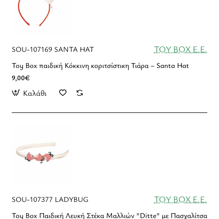
TOY BOX E.E.
SOU-107169 SANTA HAT
Toy Box παιδική Κόκκινη κοριτσίστικη Τιάρα – Santa Hat
9,00€
Καλάθι
TOY BOX E.E.
SOU-107377 LADYBUG
Toy Box Παιδική Λευκή Στέκα Μαλλιών "Ditte" με Πασχαλίτσα