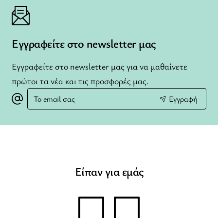
Εγγραφείτε στο newsletter μας
Εγγραφείτε στο newsletter μας για να μαθαίνετε
πρώτοι τα νέα και τις προσφορές μας.
Το
Εγγραφή
email
σας
Είπαν για εμάς