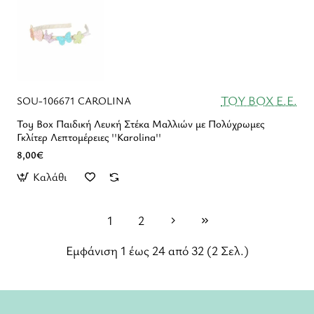
TOY BOX E.E.
SOU-106671 CAROLINA
Toy Box Παιδική Λευκή Στέκα Μαλλιών με Πολύχρωμες
Γκλίτερ Λεπτομέρειες ''Karolina''
8,00€
Καλάθι
1
2
Εμφάνιση 1 έως 24 από 32 (2 Σελ.)