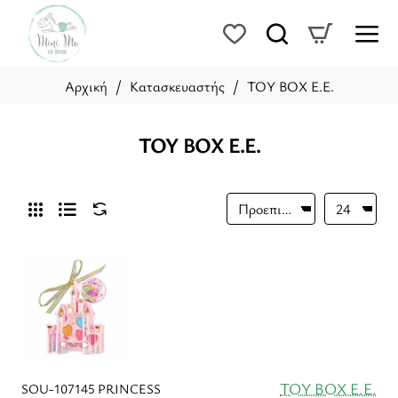
Κατασκευαστής
TOY BOX E.E.
home
TOY BOX E.E.
TOY BOX E.E.
SOU-107145 PRINCESS