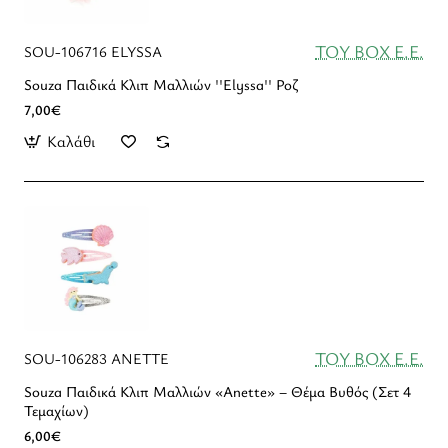
TOY BOX E.E.
SOU-106716 ELYSSA
Souza Παιδικά Κλιπ Μαλλιών ''Elyssa'' Ροζ
7,00€
Καλάθι
TOY BOX E.E.
SOU-106283 ANETTE
Souza Παιδικά Κλιπ Μαλλιών «Anette» – Θέμα Βυθός (Σετ 4
Τεμαχίων)
6,00€