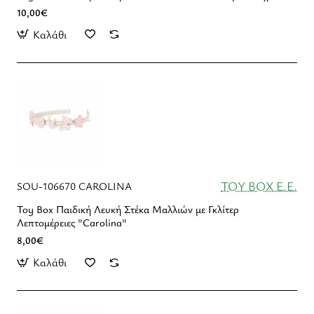
10,00€
Καλάθι
TOY BOX E.E.
SOU-106670 CAROLINA
Toy Box Παιδική Λευκή Στέκα Μαλλιών με Γκλίτερ
Λεπτομέρειες "Carolina"
8,00€
Καλάθι