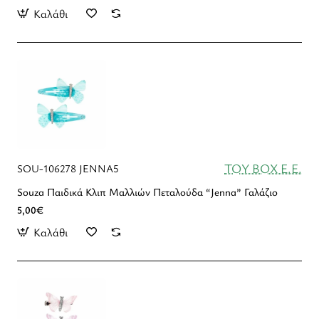
Καλάθι
TOY BOX E.E.
SOU-106278 JENNA5
Souza Παιδικά Κλιπ Μαλλιών Πεταλούδα “Jenna” Γαλάζιο
5,00€
Καλάθι