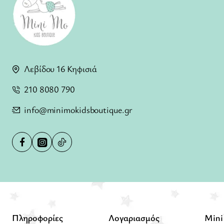
Λεβίδου 16 Κηφισιά
210 8080 790
info@minimokidsboutique.gr
Πληροφορίες
Λογαριασμός