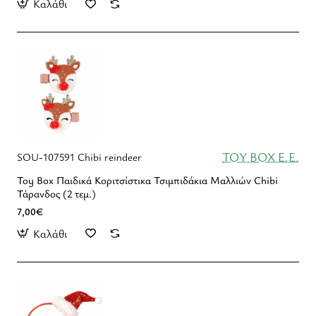
Καλάθι
TOY BOX E.E.
SOU-107591 Chibi reindeer
Toy Box Παιδικά Κοριτσίστικα Τσιμπιδάκια Μαλλιών Chibi
Τάρανδος (2 τεμ.)
7,00€
Καλάθι