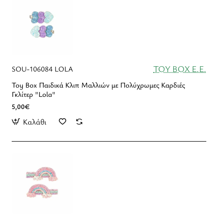
TOY BOX E.E.
SOU-106084 LOLA
Toy Box Παιδικά Κλιπ Μαλλιών με Πολύχρωμες Καρδιές
Γκλίτερ "Lola"
5,00€
Καλάθι