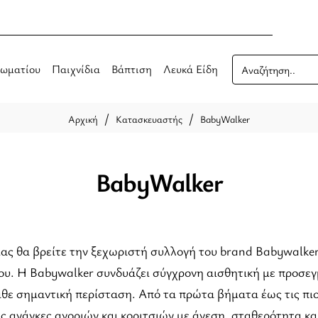
ωματίου
Παιχνίδια
Βάπτιση
Λευκά Είδη
Αναζήτηση..
Κατασκευαστής
BabyWalker
home
BabyWalker
ας θα βρείτε την ξεχωριστή συλλογή του brand Babywalker, 
ου. Η Babywalker συνδυάζει σύγχρονη αισθητική με προσεγ
άθε σημαντική περίσταση. Από τα πρώτα βήματα έως τις πιο
ς ανάγκες αγοριών και κοριτσιών με άνεση, σταθερότητα κα