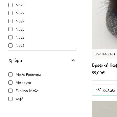
No28
No22
No27
No25
No23
No26
No24
0620140073
Χρώμα
Βρεφική Κα
55,00€
Μπλε Ρουαγιάλ
Μπορντό
Καλάθι
Σκούρο Μπλε
καφέ