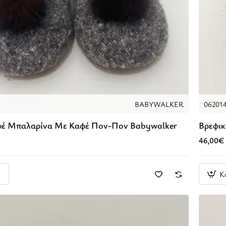
BABYWALKER
06201
φέ Μπαλαρίνα Με Καφέ Πον-Πον Babywalker
Βρεφικ
46,00€
Κ