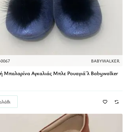
40067
BABYWALKER
ή Μπαλαρίνα Αγκαλιάς Μπλε Ρουαγιά΄λ Babywalker
αλάθι