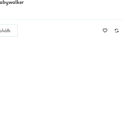
abywalker
αλάθι