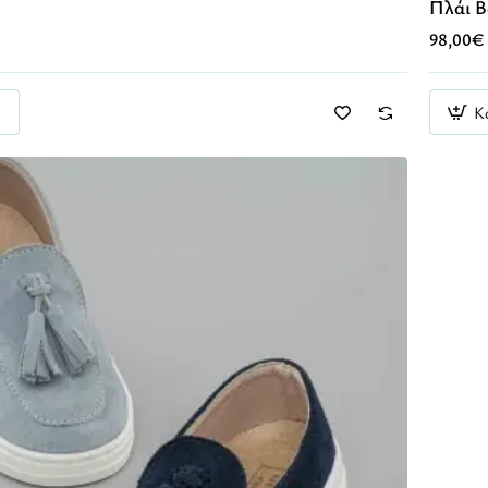
Πλάι B
98,00€
Κ