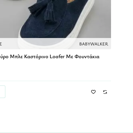
E
BABYWALKER
ούρο Μπλε Καστόρινο Loafer Με Φουντάκια