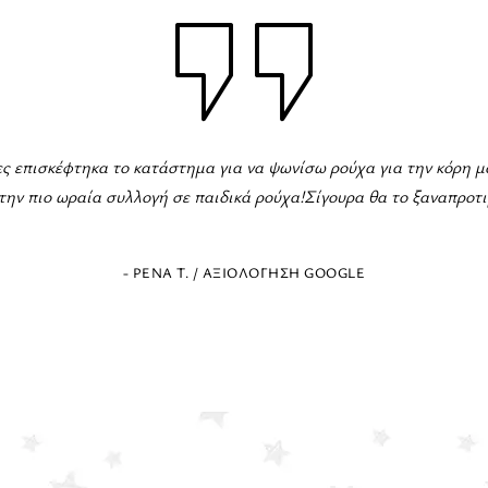
στημα παιδικών ρούχων! Τρομερή ποικιλία για όλες τις περιστάσε
εξαιρετικό και πρόθυμο να εξυπηρετήσει!
- ΕΛΈΝΗ Ζ. / ΑΞΙΟΛΌΓΗΣΗ GOOGLE