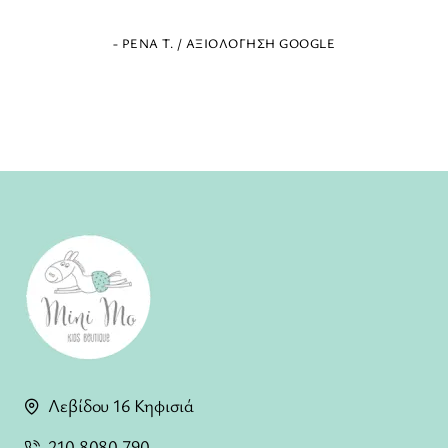
- ΕΛΈΝΗ Ζ. / ΑΞΙΟΛΌΓΗΣΗ GOOGLE
Λεβίδου 16 Κηφισιά
210 8080 790