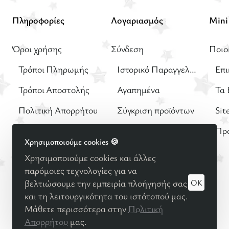
Πληροφορίες
Λογαριασμός
Όροι χρήσης
Σύνδεση
Ποιο
Τρόποι Πληρωμής
Ιστορικό Παραγγελιών
Επι
Τρόποι Αποστολής
Αγαπημένα
Τα 
Πολιτική Απορρήτου
Σύγκριση προϊόντων
Sit
Πολιτική Επιστροφών
Δωροεπιταγές
Πρ
Χρησιμοποιούμε cookies 🍪
Χρησιμοποιούμε cookies και άλλες
παρόμοιες τεχνολογίες για να
OK
βελτιώσουμε την εμπειρία πλοήγησής σας
© 2025
Βρεφική - Παιδική μόδα
Minimo Kids Boutique |
και τη λειτουργικότητα του ιστότοπού μας.
Κατασκευή eshop Reweb
Μάθετε περισσότερα στην
Πολιτική
Απορρήτου
μας.
Φίλτρο προϊόντος