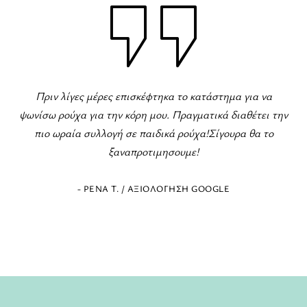
Φανταστικό κατάστημα παιδικών
ηκα το κατάστημα για να
υ. Πραγματικά διαθέτει την
ποικιλία για όλες τις περιστάσεις! Τ
ικά ρούχα!Σίγουρα θα το
και πρόθυμο να εξυπηρ
μησουμε!
ΟΛΌΓΗΣΗ GOOGLE
- ΕΛΈΝΗ Ζ. / ΑΞΙΟΛΌΓΗΣ