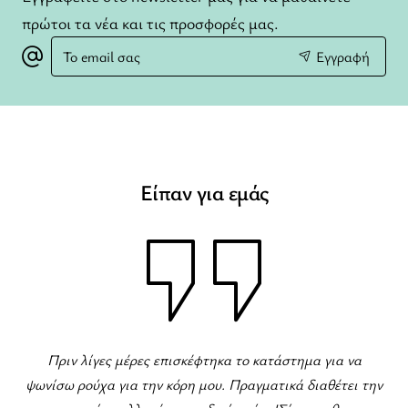
πρώτοι τα νέα και τις προσφορές μας.
Το
Εγγραφή
email
σας
Είπαν για εμάς
Φανταστικό κατ
ίγες μέρες επισκέφτηκα το κατάστημα για να
χα για την κόρη μου. Πραγματικά διαθέτει την
ποικιλία για όλες τι
ία συλλογή σε παιδικά ρούχα!Σίγουρα θα το
και π