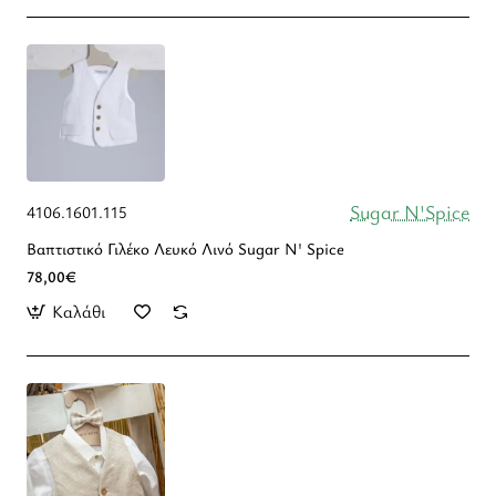
Sugar N'Spice
4106.1601.115
Βαπτιστικό Γιλέκο Λευκό Λινό Sugar N' Spice
78,00€
Καλάθι