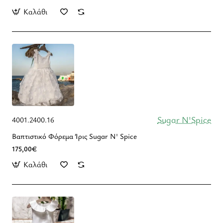
Καλάθι
Sugar N'Spice
4001.2400.16
Βαπτιστικό Φόρεμα Ίρις Sugar N' Spice
175,00€
Καλάθι