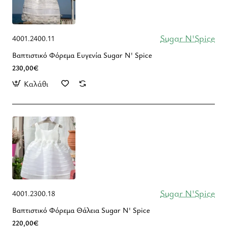
Sugar N'Spice
4001.2400.11
Βαπτιστικό Φόρεμα Ευγενία Sugar N' Spice
230,00€
Καλάθι
Sugar N'Spice
4001.2300.18
Βαπτιστικό Φόρεμα Θάλεια Sugar N' Spice
220,00€