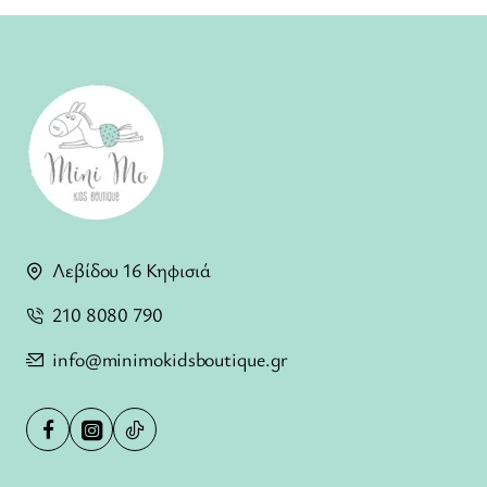
Λεβίδου 16 Κηφισιά
210 8080 790
info@minimokidsboutique.gr