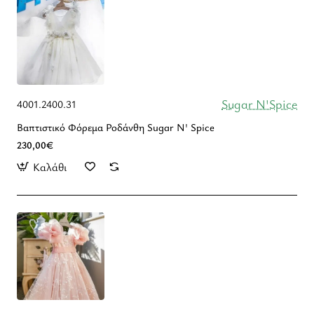
Sugar N'Spice
4001.2400.31
Βαπτιστικό Φόρεμα Ροδάνθη Sugar N' Spice
230,00€
Καλάθι