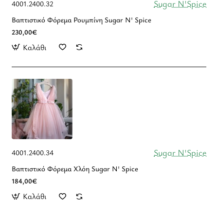
Sugar N'Spice
4001.2400.32
Βαπτιστικό Φόρεμα Ρουμπίνη Sugar N' Spice
230,00€
Καλάθι
Sugar N'Spice
4001.2400.34
Βαπτιστικό Φόρεμα Χλόη Sugar N' Spice
184,00€
Καλάθι