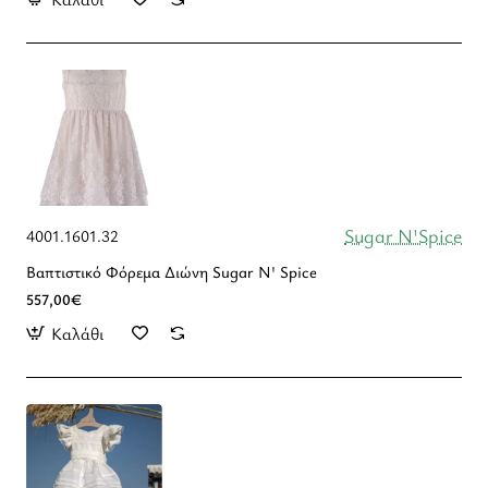
Sugar N'Spice
4001.1601.32
Βαπτιστικό Φόρεμα Διώνη Sugar N' Spice
557,00€
Καλάθι