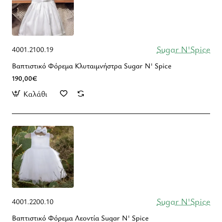
Sugar N'Spice
4001.2100.19
Βαπτιστικό Φόρεμα Κλυταιμνήστρα Sugar N' Spice
190,00€
Καλάθι
Sugar N'Spice
4001.2200.10
Βαπτιστικό Φόρεμα Λεοντία Sugar N' Spice